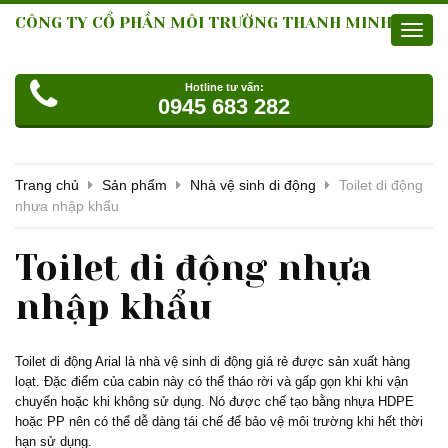
CÔNG TY CỔ PHẦN MÔI TRƯỜNG THANH MINH
Toggl
navig
Hotline tư vấn:
0945 683 282
Trang chủ
Sản phẩm
Nhà vệ sinh di động
Toilet di động
nhựa nhập khẩu
Toilet di động nhựa
nhập khẩu
Toilet di động Arial là nhà vệ sinh di động giá rẻ được sản xuất hàng
loạt. Đặc điểm của cabin này có thể tháo rời và gấp gọn khi khi vận
chuyển hoặc khi không sử dụng. Nó được chế tạo bằng nhựa HDPE
hoặc PP nên có thể dễ dàng tái chế để bảo vệ môi trường khi hết thời
hạn sử dụng.