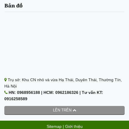
Bản đồ
Trụ sở: Khu CN nhỏ và vừa Hạ Thái, Duyên Thái, Thường Tín,
Hà Nội
HN: 0968956188 | HCM: 0962186326 | Tư vấn KT:
0916258589
LÊN TRÊN
Sitemap
|
Giới thiệu