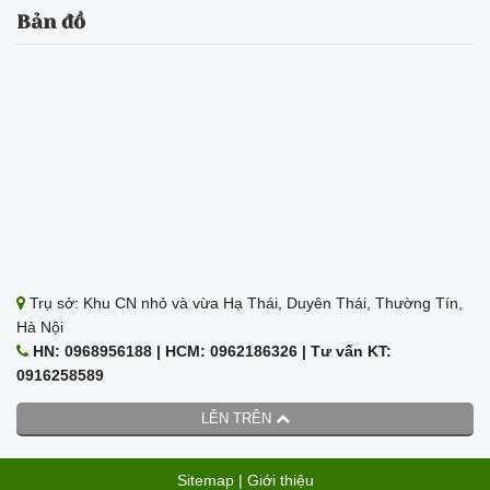
Bản đồ
Trụ sở: Khu CN nhỏ và vừa Hạ Thái, Duyên Thái, Thường Tín,
Hà Nội
HN: 0968956188 | HCM: 0962186326 | Tư vấn KT:
0916258589
LÊN TRÊN
Sitemap
|
Giới thiệu