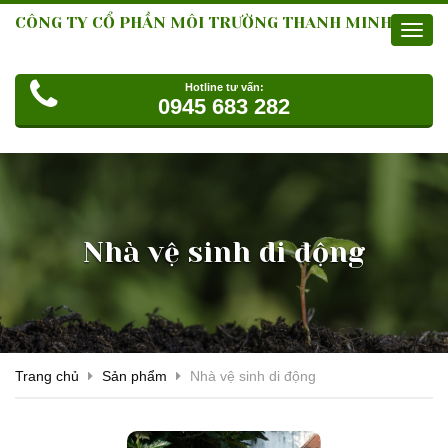
CÔNG TY CỔ PHẦN MÔI TRƯỜNG THANH MINH
Toggl
navig
Hotline tư vấn:
0945 683 282
Nhà vệ sinh di động
Trang chủ
Sản phẩm
Nhà vệ sinh di động