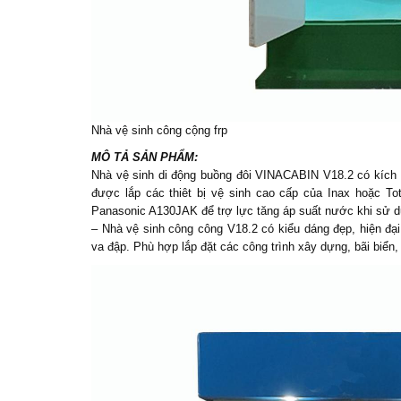
Nhà vệ sinh công cộng
frp
MÔ TẢ SẢN PHẨM:
Nhà vệ sinh di động
buồng đôi VINACABIN V18.2 có kích t
được lắp các thiêt bị vệ sinh cao cấp của Inax hoặc T
Panasonic A130JAK để trợ lực tăng áp suất nước khi sử d
–
Nhà vệ sinh công công
V18.2 có kiểu dáng đẹp, hiện đạ
va đập. Phù hợp lắp đặt các công trình xây dựng, bãi biển