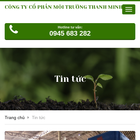
CÔNG TY CỔ PHẦN MÔI TRƯỜNG THANH MINH
Toggl
navig
Hotline tư vấn:
0945 683 282
Tin tức
Trang chủ
Tin tức