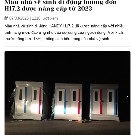
Mẫu nhà vệ sinh di động buồng đơn
H17.2 được nâng cấp từ 2023
07/03/2023
| 1218 lượt xem
Mẫu nhà vệ sinh di động HANDY H17.2 đã được nâng cấp với nhiều
tính năng mới, đáp ứng nhu cầu sử dụng của người dùng. Với kích
thước rộng hơn 15%, không gian bên trong của nhà vệ sinh...