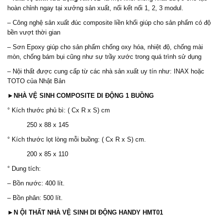
hoàn chỉnh ngay tại xưởng sản xuất, nối kết nối 1, 2, 3 modul.
– Công nghệ sản xuất đúc composite liền khối giúp cho sản phẩm có độ
bền vượt thời gian
– Sơn Epoxy giúp cho sản phẩm chống oxy hóa, nhiệt độ, chống mài
mòn, chống bám bụi cũng như sự trầy xước trong quá trình sử dụng
– Nội thất được cung cấp từ các nhà sản xuất uy tín như: INAX hoặc
TOTO của Nhật Bản
►
NHÀ VỆ SINH COMPOSITE DI ĐỘNG 1 BUỒNG
° Kích thước phủ bì: ( Cx R x S) cm
250 x 88 x 145
° Kích thước lọt lòng mỗi buồng: ( Cx R x S) cm.
200 x 85 x 110
° Dung tích:
– Bồn nước: 400 lít.
– Bồn phân: 500 lít.
►
N ỘI THẤT
NHÀ VỆ SINH DI ĐỘNG HANDY HMT01