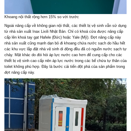
Khoang nội thất rộng hơn 15% so với trước
Ngoài nâng cấp về không gian nội thất, các thiết bị vệ sinh vẫn sử dụng
từ nhà sản xuất Inax Lixili Nhật Bản. Chỉ có khoá cửa được nâng cấp
cấp lên khoá tay gạt Hafele (Đức) hoặc Yale (Mỹ). Đợt nâng cấp này
nhà sản xuất cũng mạnh dạn bỏ đi khoang chứa nước sạch do hầu hết
các khu vực lắp đặt nhà vệ sinh di động đều đã có nguồn nước sạch tự
chảy. Mặt khác do đòi hòi áp lực nước cao hơn để cung cấp cho các
thiết bị vệ sinh cao cấp nên áp lực nước trong các bể chứa tự thân của
toilet không phù hợp. Đây là bước cải tiến đột phá của sản phẩm trong
đợt nâng cấp này.