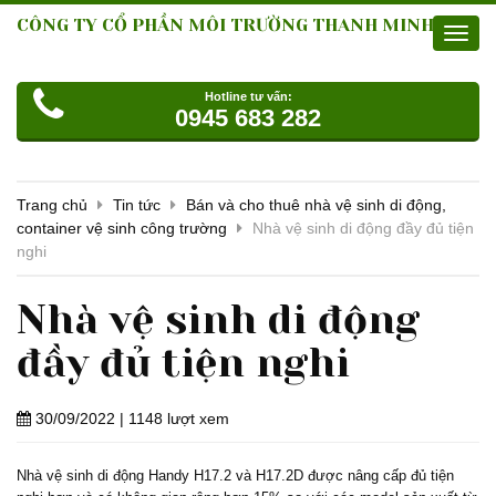
CÔNG TY CỔ PHẦN MÔI TRƯỜNG THANH MINH
Toggl
navig
Hotline tư vấn:
0945 683 282
Trang chủ
Tin tức
Bán và cho thuê nhà vệ sinh di động,
container vệ sinh công trường
Nhà vệ sinh di động đầy đủ tiện
nghi
Nhà vệ sinh di động
đầy đủ tiện nghi
30/09/2022
| 1148 lượt xem
Nhà vệ sinh di động Handy H17.2 và H17.2D được nâng cấp đủ tiện