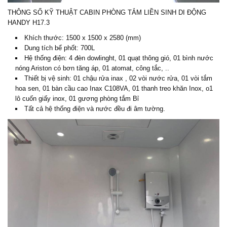
THÔNG SỐ KỸ THUẬT CABIN PHÒNG TẮM LIỀN SINH DI ĐỘNG
HANDY H17.3
Khích thước: 1500 x 1500 x 2580 (mm)
Dung tích bể phốt: 700L
Hệ thống điện: 4 đèn dowlinght, 01 quạt thông gió, 01 bình nước
nóng Ariston có bơn tăng áp, 01 atomat, công tắc, ..
Thiết bị vệ sinh: 01 chậu rửa inax , 02 vòi nước rửa, 01 vòi tắm
hoa sen, 01 bàn cầu cao Inax C108VA, 01 thanh treo khăn Inox, o1
lô cuốn giấy inox, 01 gương phòng tắm Bỉ
Tất cả hệ thống điện và nước đều đi âm tường.