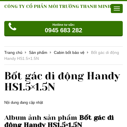
CÔNG TY CỔ PHẦN MÔI TRƯỜNG THANH MINH
Toggl
navig
Hotline tư vấn:
0945 683 282
Trang chủ
Sản phẩm
Cabin bốt bảo vệ
Bốt gác di động
Handy HS1.5×1.5N
Bốt gác di động Handy
HS1.5×1.5N
Nội dung đang cập nhật
Album ảnh sản phẩm
Bốt gác di
động Handy HS1.5×1.5N