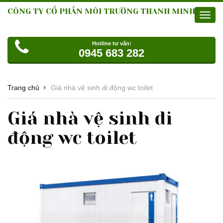
CÔNG TY CỔ PHẦN MÔI TRƯỜNG THANH MINH
Toggl
navig
Hotline tư vấn:
0945 683 282
Trang chủ
Giá nhà vệ sinh di động wc toilet
Giá nhà vệ sinh di
động wc toilet