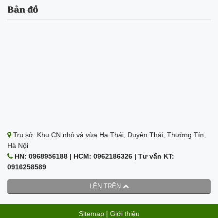
Bản đồ
Trụ sở: Khu CN nhỏ và vừa Hạ Thái, Duyên Thái, Thường Tín,
Hà Nội
HN: 0968956188 | HCM: 0962186326 | Tư vấn KT:
0916258589
LÊN TRÊN
Sitemap
|
Giới thiệu