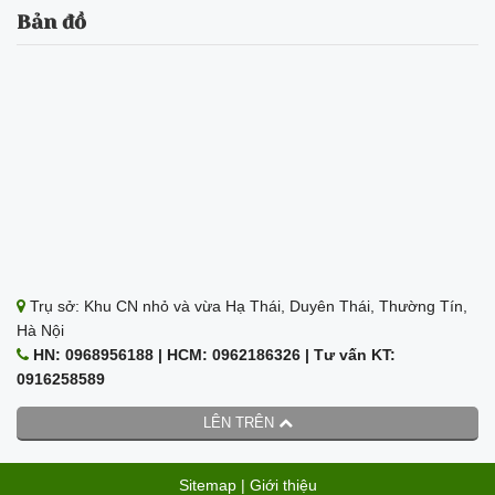
Bản đồ
Trụ sở: Khu CN nhỏ và vừa Hạ Thái, Duyên Thái, Thường Tín,
Hà Nội
HN: 0968956188 | HCM: 0962186326 | Tư vấn KT:
0916258589
LÊN TRÊN
Sitemap
|
Giới thiệu