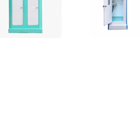
 vệ sinh công cộng di
Phòng tắm di động 
động đôi
Handy H17.2S
Liên hệ
Bản đồ
Liên hệ
Bốt bảo vệ