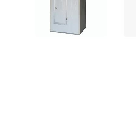
Nhà vệ sinh công cộng di
Nhà
động đơn
Trang 1 / 2
1
2
»
Gửi thông tin
[contact-form-7 id="4" title="Gửi thông tin"]