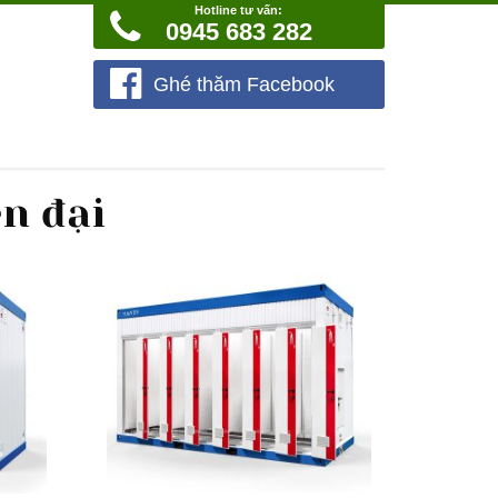
Hotline tư vấn:
0945 683 282
Ghé thăm Facebook
ện đại