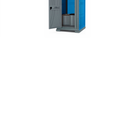
đơn
Toilet di động nhựa nhập
khẩu