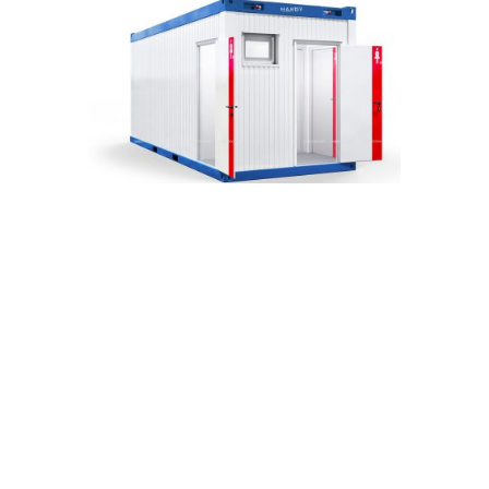
Container vệ sinh công cộng dành cho Nữ
Gửi thông tin
[contact-form-7 id="4" title="Gửi thông tin"]
Liên hệ
Liên hệ