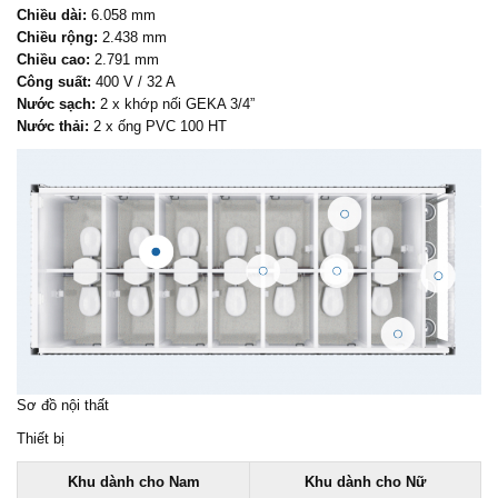
Chiều dài:
6.058 mm
Chiều rộng:
2.438 mm
Chiều cao:
2.791 mm
Công suất:
400 V / 32 A
Nước sạch:
2 x khớp nối GEKA 3/4”
Nước thải:
2 x ống PVC 100 HT
Sơ đồ nội thất
Thiết bị
Khu dành cho Nam
Khu dành cho Nữ