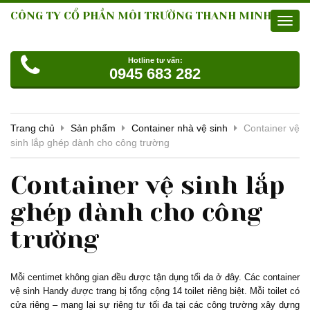
CÔNG TY CỔ PHẦN MÔI TRƯỜNG THANH MINH
Toggl
navig
Hotline tư vấn:
0945 683 282
Trang chủ
Sản phẩm
Container nhà vệ sinh
Container vệ
sinh lắp ghép dành cho công trường
Container vệ sinh lắp
ghép dành cho công
trường
Mỗi centimet không gian đều được tận dụng tối đa ở đây. Các container
vệ sinh Handy được trang bị tổng cộng 14 toilet riêng biệt. Mỗi toilet có
cửa riêng – mang lại sự riêng tư tối đa tại các công trường xây dựng