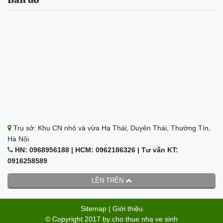
Bản đồ
Trụ sở: Khu CN nhỏ và vừa Hạ Thái, Duyên Thái, Thường Tín,
Hà Nội
HN: 0968956188 | HCM: 0962186326 | Tư vấn KT:
0916258589
LÊN TRÊN
Sitemap
|
Giới thiệu
© Copyright 2017 by
cho thue nha ve sinh