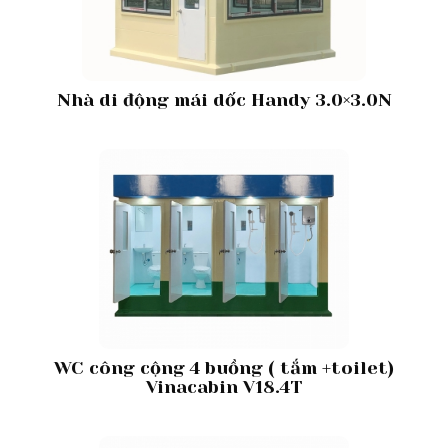
Nhà di động mái dốc Handy 3.0×3.0N
WC công cộng 4 buồng ( tắm +toilet)
Vinacabin V18.4T