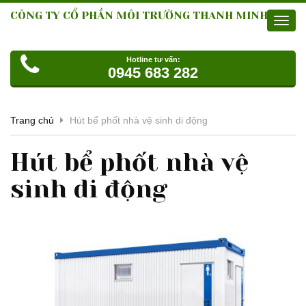
CÔNG TY CỔ PHẦN MÔI TRƯỜNG THANH MINH
Toggl
navig
Hotline tư vấn:
0945 683 282
Trang chủ
Hút bể phốt nhà vệ sinh di động
Hút bể phốt nhà vệ
sinh di động