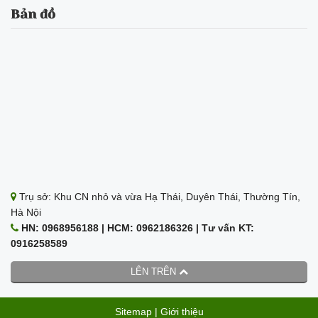
Bản đồ
Trụ sở: Khu CN nhỏ và vừa Hạ Thái, Duyên Thái, Thường Tín,
Hà Nội
HN: 0968956188 | HCM: 0962186326 | Tư vấn KT:
0916258589
LÊN TRÊN
Sitemap
|
Giới thiệu