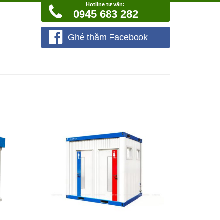
Hotline tư vấn:
0945 683 282
Ghé thăm Facebook