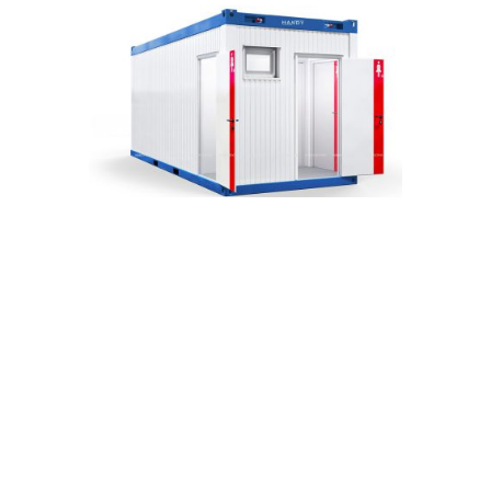
Container vệ sinh công cộng dành cho Nữ
Gửi thông tin
[contact-form-7 id="4" title="Gửi thông tin"]
Liên hệ
Liên hệ