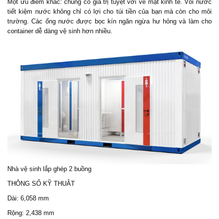
Một ưu điểm khác: chúng có giá trị tuyệt vời về mặt kinh tế. Vòi nước
tiết kiệm nước không chỉ có lợi cho túi tiền của bạn mà còn cho môi
trường. Các ống nước được bọc kín ngăn ngừa hư hỏng và làm cho
container dễ dàng vệ sinh hơn nhiều.
Nhà vệ sinh lắp ghép 2 buồng
THÔNG SỐ KỸ THUÂT
Dài: 6,058 mm
Rộng: 2,438 mm