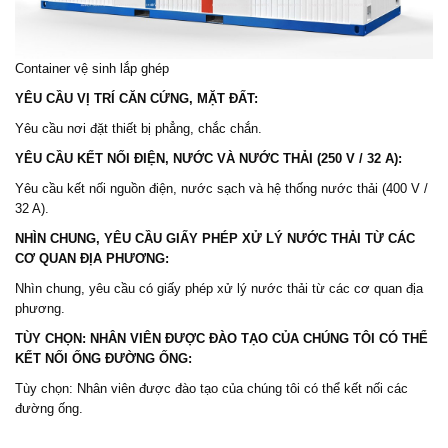
Container vệ sinh lắp ghép
YÊU CẦU VỊ TRÍ CĂN CỨNG, MẶT ĐẤT:
Yêu cầu nơi đặt thiết bị phẳng, chắc chắn.
YÊU CẦU KẾT NỐI ĐIỆN, NƯỚC VÀ NƯỚC THẢI (250 V / 32 A):
Yêu cầu kết nối nguồn điện, nước sạch và hệ thống nước thải (400 V /
32 A).
NHÌN CHUNG, YÊU CẦU GIẤY PHÉP XỬ LÝ NƯỚC THẢI TỪ CÁC
CƠ QUAN ĐỊA PHƯƠNG:
Nhìn chung, yêu cầu có giấy phép xử lý nước thải từ các cơ quan địa
phương.
TÙY CHỌN: NHÂN VIÊN ĐƯỢC ĐÀO TẠO CỦA CHÚNG TÔI CÓ THỂ
KẾT NỐI ỐNG ĐƯỜNG ỐNG:
Tùy chọn: Nhân viên được đào tạo của chúng tôi có thể kết nối các
đường ống.