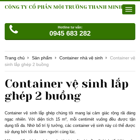
CÔNG TY CỔ PHẦN MÔI TRƯỜNG THANH MINH
Toggl
navig
Hotline tư vấn:
0945 683 282
Trang chủ
Sản phẩm
Container nhà vệ sinh
Container vệ
sinh lắp ghép 2 buồng
Container vệ sinh lắp
ghép 2 buồng
Container vệ sinh lắp ghép chúng tôi mang lại cảm giác rộng rãi đáng
ngạc nhiên. Với diện tích 15 m², mỗi centimét vuông đều được tận
dụng tối đa. Nhờ bố trí lý tưởng, các container vệ sinh này có thể được
sử dụng bởi tối đa tám người cùng lúc.